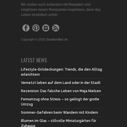
Wir wollen euch außerdem mit Rezepten und
möglichen neuen Reisezielen inspirieren, denn das
Leben ist einfach schön.
Copyright © 2025 Stadtlandflair.de
LATEST NEWS
Lifestyle-Entdeckungen: Trends, die den Alltag
erleichtern
Vernetzt leben auf dem Land oder in der Stadt
Rezension: Das falsche Leben von Maja Nielsen
Fernumzug ohne Stress – so gelingt der große
Umzug
Sommer-Gefahren beim Wandern mit Kindern
Blumen im Glas – stilvolle Miniaturgärten für
Zuhause