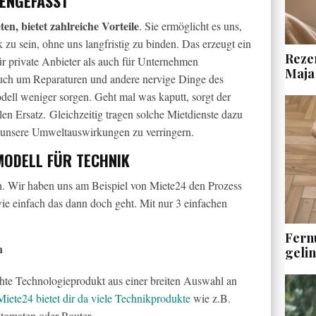
MENGEFASST
en, bietet zahlreiche Vorteile
. Sie ermöglicht es uns,
 zu sein, ohne uns langfristig zu binden. Das erzeugt ein
Rezen
ür private Anbieter als auch für Unternehmen
Maja
 Auch um Reparaturen und andere nervige Dinge des
ell weniger sorgen. Geht mal was kaputt, sorgt der
en Ersatz. Gleichzeitig tragen solche Mietdienste dazu
d unsere Umweltauswirkungen zu verringern.
MODELL FÜR TECHNIK
ch. Wir haben uns am Beispiel von Miete24 den Prozess
ie einfach das dann doch geht. Mit nur 3 einfachen
Fern
n
geli
te Technologieprodukt aus einer breiten Auswahl an
Miete24 bietet dir da viele Technikprodukte
wie z.B.
tomaten oder Router.