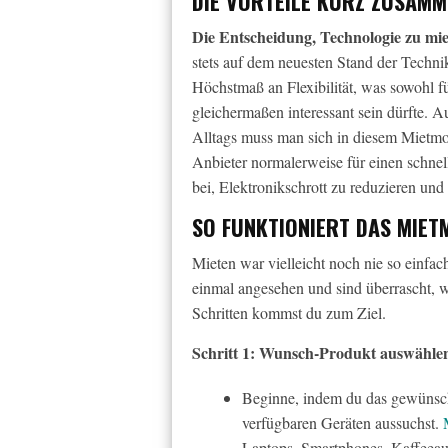
DIE VORTEILE KURZ ZUSAM
Die Entscheidung, Technologie zu miet
stets auf dem neuesten Stand der Technik
Höchstmaß an Flexibilität, was sowohl f
gleichermaßen interessant sein dürfte.
Alltags muss man sich in diesem Mietmod
Anbieter normalerweise für einen schnell
bei, Elektronikschrott zu reduzieren un
SO FUNKTIONIERT DAS MIET
Mieten war vielleicht noch nie so einfa
einmal angesehen und sind überrascht, w
Schritten kommst du zum Ziel.
Schritt 1: Wunsch-Produkt auswähle
Beginne, indem du das gewünsch
verfügbaren Geräten aussuchst.
Laptops, Smartphones, Kaffeeau