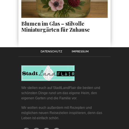
Blumen im Glas – stilvolle
Miniaturgärten für Zuhause
DATENSCHUTZ
IMPRESSUM
Wir stellen euch auf StadtLandFlair die besten und
schönsten Dinge rund um das eigene Heim, den
eigenen Garten und die Familie vor.
Wir wollen euch außerdem mit Rezepten und
möglichen neuen Reisezielen inspirieren, denn das
Leben ist einfach schön.