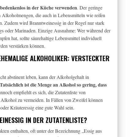
bedenkenlos in der Küche verwenden
. Der geringe
en Alkoholmengen, die auch in Lebensmitteln wie reifen
. Zudem wird Branntweinessig in der Regel nur stark
sings oder Marinaden. Einzige Ausnahme: Wer während der
en hat, sollte säurehaltige Lebensmittel individuell
rden verstärken können.
HEMALIGE ALKOHOLIKER: VERSTECKTER
ht abstinent leben, kann der Alkoholgehalt in
Tatsächlich ist die Menge an Alkohol so gering, dass
nnoch empfiehlt es sich, die Zutatenliste von
n Alkohol zu vermeiden. In Fällen von Zweifel können
 oder Kräuteressig eine gute Wahl sein.
INESSIG IN DER ZUTATENLISTE?
ukten enthalten, oft unter der Bezeichnung „Essig aus