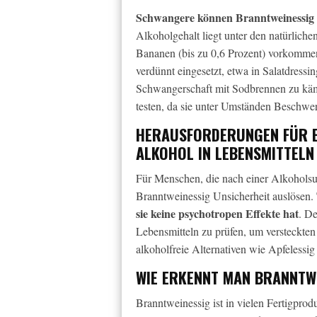
Schwangere können Branntweinessig 
Alkoholgehalt liegt unter den natürlich
Bananen (bis zu 0,6 Prozent) vorkommen
verdünnt eingesetzt, etwa in Salatdres
Schwangerschaft mit Sodbrennen zu kämpf
testen, da sie unter Umständen Beschwe
HERAUSFORDERUNGEN FÜR E
ALKOHOL IN LEBENSMITTELN
Für Menschen, die nach einer Alkoholsuc
Branntweinessig Unsicherheit auslösen.
sie keine psychotropen Effekte hat
. De
Lebensmitteln zu prüfen, um versteckte
alkoholfreie Alternativen wie Apfelessig
WIE ERKENNT MAN BRANNTWE
Branntweinessig ist in vielen Fertigprod