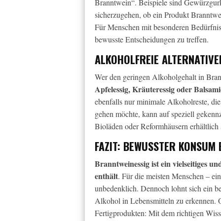
Branntwein“. Beispiele sind Gewürzgur
sicherzugehen, ob ein Produkt Branntweine
Für Menschen mit besonderen Bedürfniss
bewusste Entscheidungen zu treffen.
ALKOHOLFREIE ALTERNATIVEN
Wer den geringen Alkoholgehalt in Brann
Apfelessig, Kräuteressig oder Balsami
ebenfalls nur minimale Alkoholreste, die
gehen möchte, kann auf speziell gekennz
Bioläden oder Reformhäusern erhältlich 
FAZIT: BEWUSSTER KONSUM 
Branntweinessig ist ein vielseitiges 
enthält
. Für die meisten Menschen – ei
unbedenklich. Dennoch lohnt sich ein be
Alkohol in Lebensmitteln zu erkennen. O
Fertigprodukten: Mit dem richtigen Wis