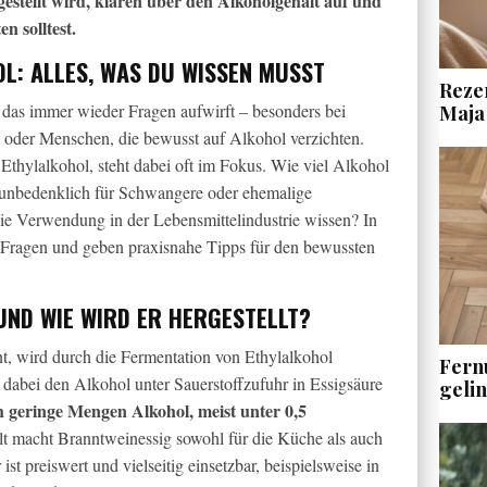
gestellt wird, klären über den Alkoholgehalt auf und
n solltest.
L: ALLES, WAS DU WISSEN MUSST
Rezen
 das immer wieder Fragen aufwirft – besonders bei
Maja
oder Menschen, die bewusst auf Alkohol verzichten.
 Ethylalkohol, steht dabei oft im Fokus. Wie viel Alkohol
er unbedenklich für Schwangere oder ehemalige
ie Verwendung in der Lebensmittelindustrie wissen? In
n Fragen und geben praxisnahe Tipps für den bewussten
UND WIE WIRD ER HERGESTELLT?
t, wird durch die Fermentation von Ethylalkohol
Fern
 dabei den Alkohol unter Sauerstoffzufuhr in Essigsäure
geli
 geringe Mengen Alkohol, meist unter 0,5
alt macht Branntweinessig sowohl für die Küche als auch
 ist preiswert und vielseitig einsetzbar, beispielsweise in