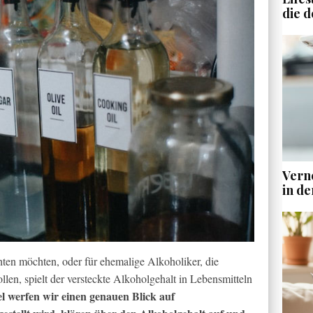
die d
Vern
in de
ten möchten, oder für ehemalige Alkoholiker, die
llen, spielt der versteckte Alkoholgehalt in Lebensmitteln
el werfen wir einen genauen Blick auf