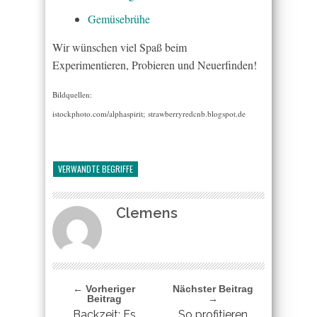
Gemüsebrühe
Wir wünschen viel Spaß beim
Experimentieren, Probieren und Neuerfinden!
Bildquellen:
istockphoto.com/alphaspirit; strawberryredcnb.blogspot.de
VERWANDTE BEGRIFFE
Clemens
← Vorheriger
Nächster Beitrag
Beitrag
→
Backzeit: Es
So profitieren