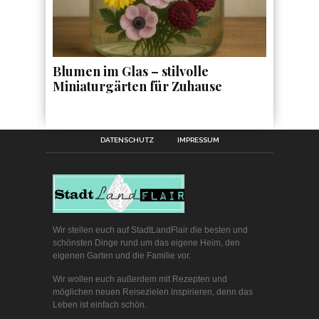
Blumen im Glas – stilvolle
Miniaturgärten für Zuhause
DATENSCHUTZ
IMPRESSUM
Wir stellen euch auf StadtLandFlair die besten und
schönsten Dinge rund um das eigene Heim, den
eigenen Garten und die Familie vor.
Wir wollen euch außerdem mit Rezepten und
möglichen neuen Reisezielen inspirieren, denn das
Leben ist einfach schön.