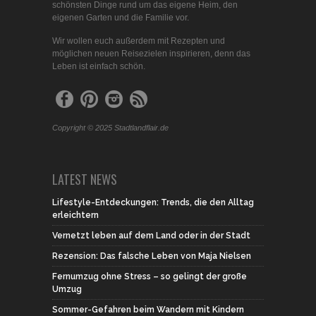
schönsten Dinge rund um das eigene Heim, den
eigenen Garten und die Familie vor.
Wir wollen euch außerdem mit Rezepten und
möglichen neuen Reisezielen inspirieren, denn das
Leben ist einfach schön.
Copyright © 2025 Stadtlandflair.de
LATEST NEWS
Lifestyle-Entdeckungen: Trends, die den Alltag
erleichtern
Vernetzt leben auf dem Land oder in der Stadt
Rezension: Das falsche Leben von Maja Nielsen
Fernumzug ohne Stress – so gelingt der große
Umzug
Sommer-Gefahren beim Wandern mit Kindern