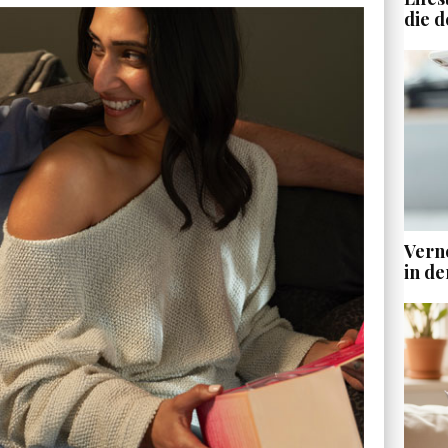
die d
Vern
in de