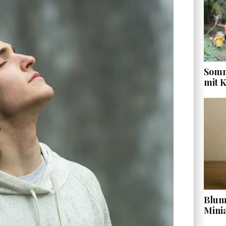
Somm
mit 
Blume
Mini