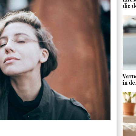
die d
Vern
in de