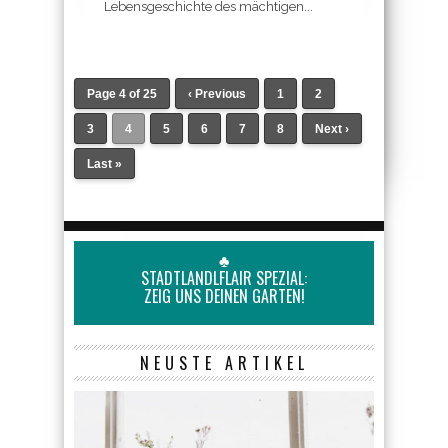
Lebensgeschichte des mächtigen...
Page 4 of 25
‹ Previous
1
2
3
4
5
6
7
8
Next ›
Last »
♣
STADTLANDLFLAIR SPEZIAL:
ZEIG UNS DEINEN GARTEN!
NEUSTE ARTIKEL