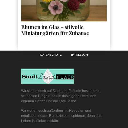
Blumen im Glas – stilvolle
Miniaturgärten für Zuhause
DATENSCHUTZ
IMPRESSUM
Wir stellen euch auf StadtLandFlair die besten und
schönsten Dinge rund um das eigene Heim, den
eigenen Garten und die Familie vor.
Wir wollen euch außerdem mit Rezepten und
möglichen neuen Reisezielen inspirieren, denn das
Leben ist einfach schön.