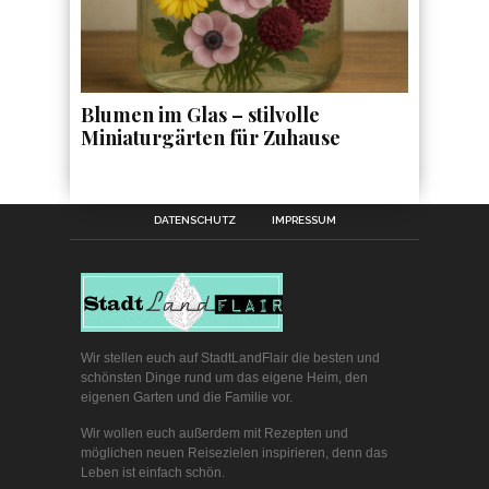
Blumen im Glas – stilvolle
Miniaturgärten für Zuhause
DATENSCHUTZ
IMPRESSUM
Wir stellen euch auf StadtLandFlair die besten und
schönsten Dinge rund um das eigene Heim, den
eigenen Garten und die Familie vor.
Wir wollen euch außerdem mit Rezepten und
möglichen neuen Reisezielen inspirieren, denn das
Leben ist einfach schön.