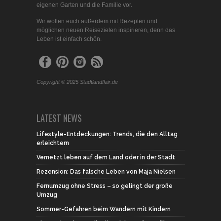
eigenen Garten und die Familie vor.
Wir wollen euch außerdem mit Rezepten und
möglichen neuen Reisezielen inspirieren, denn das
Leben ist einfach schön.
Copyright © 2025 Stadtlandflair.de
LATEST NEWS
Lifestyle-Entdeckungen: Trends, die den Alltag
erleichtern
Vernetzt leben auf dem Land oder in der Stadt
Rezension: Das falsche Leben von Maja Nielsen
Fernumzug ohne Stress – so gelingt der große
Umzug
Sommer-Gefahren beim Wandern mit Kindern