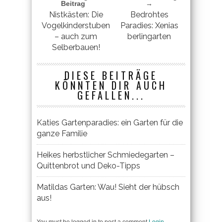
Beitrag
→
Nistkästen: Die
Bedrohtes
Vogelkinderstuben
Paradies: Xenias
– auch zum
berlingarten
Selberbauen!
DIESE BEITRÄGE
KÖNNTEN DIR AUCH
GEFALLEN...
Katies Gartenparadies: ein Garten für die
ganze Familie
Heikes herbstlicher Schmiedegarten –
Quittenbrot und Deko-Tipps
Matildas Garten: Wau! Sieht der hübsch
aus!
You must be logged in to post a comment
Login