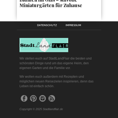
Miniaturgärten für Zuhause
DATENSCHUTZ
IMPRESSUM
Wir stellen euch auf StadtLandFlair die besten und
schönsten Dinge rund um das eigene Heim, den
eigenen Garten und die Familie vor.
Wir wollen euch außerdem mit Rezepten und
möglichen neuen Reisezielen inspirieren, denn das
Leben ist einfach schön.
Copyright © 2025 Stadtlandflair.de