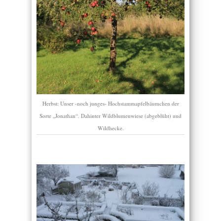
Herbst: Unser -noch junges- Hochstammapfelbäumchen der
Sorte „Jonathan“. Dahinter Wildblumenwiese (abgeblüht) und
Wildhecke.