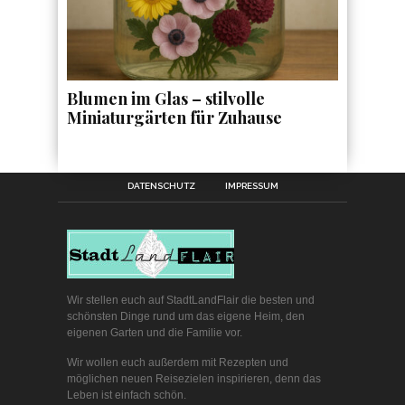
Blumen im Glas – stilvolle
Miniaturgärten für Zuhause
DATENSCHUTZ
IMPRESSUM
Wir stellen euch auf StadtLandFlair die besten und
schönsten Dinge rund um das eigene Heim, den
eigenen Garten und die Familie vor.
Wir wollen euch außerdem mit Rezepten und
möglichen neuen Reisezielen inspirieren, denn das
Leben ist einfach schön.