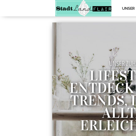
UNSER
UNSER ZUH
LIFEST
ENTDECK
TRENDS, 
ALL
ERLEIC