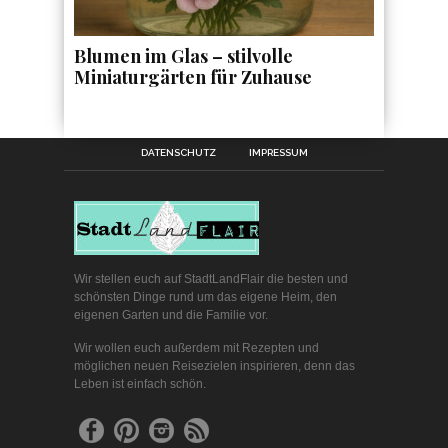
Blumen im Glas – stilvolle
Miniaturgärten für Zuhause
DATENSCHUTZ
IMPRESSUM
Wir stellen euch auf StadtLandFlair die besten und
schönsten Dinge rund um das eigene Heim, den
eigenen Garten und die Familie vor.
Wir wollen euch außerdem mit Rezepten und
möglichen neuen Reisezielen inspirieren, denn das
Leben ist einfach schön.