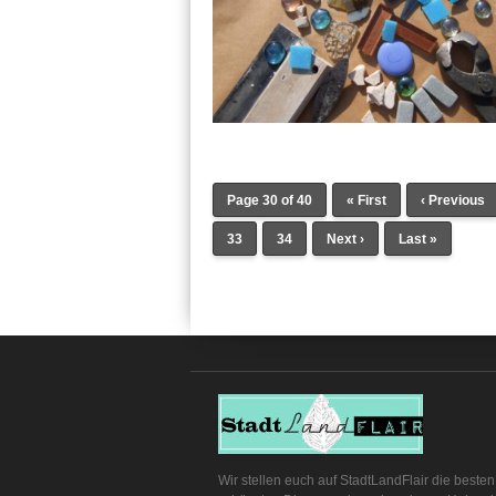
Page 30 of 40
« First
‹ Previous
33
34
Next ›
Last »
Wir stellen euch auf StadtLandFlair die beste