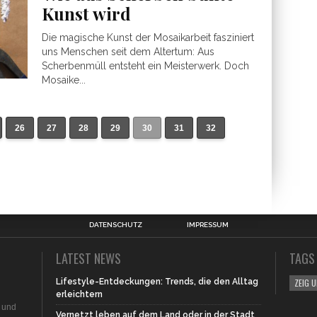
Kunst wird
Die magische Kunst der Mosaikarbeit fasziniert
uns Menschen seit dem Altertum: Aus
Scherbenmüll entsteht ein Meisterwerk. Doch
Mosaike...
26
27
28
29
30
31
32
DATENSCHUTZ
IMPRESSUM
LATEST NEWS
TAGS
Lifestyle-Entdeckungen: Trends, die den Alltag
ZEIG 
erleichtern
n und
Vernetzt leben auf dem Land oder in der Stadt