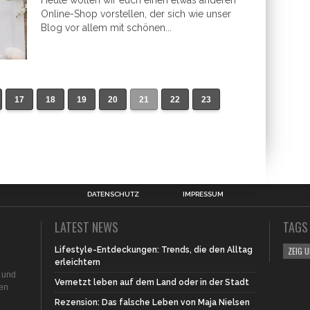
Heute wollen wir euch einen etwas anderen
Online-Shop vorstellen, der sich wie unser
Blog vor allem mit schönen...
17
18
19
20
21
22
23
DATENSCHUTZ
IMPRESSUM
LATEST NEWS
TAGS
Lifestyle-Entdeckungen: Trends, die den Alltag
ZEIG 
erleichtern
n und
Vernetzt leben auf dem Land oder in der Stadt
den
Rezension: Das falsche Leben von Maja Nielsen