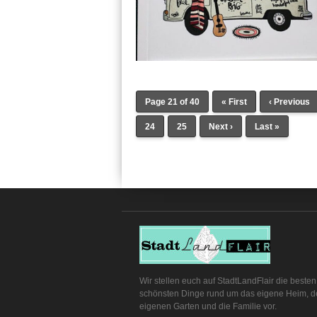
Page 21 of 40
« First
‹ Previous
24
25
Next ›
Last »
Wir stellen euch auf StadtLandFlair die beste
schönsten Dinge rund um das eigene Heim, 
eigenen Garten und die Familie vor.