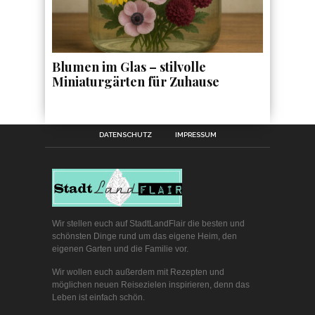
Blumen im Glas – stilvolle
Miniaturgärten für Zuhause
DATENSCHUTZ
IMPRESSUM
Wir stellen euch auf StadtLandFlair die besten und
schönsten Dinge rund um das eigene Heim, den
eigenen Garten und die Familie vor.
Wir wollen euch außerdem mit Rezepten und
möglichen neuen Reisezielen inspirieren, denn das
Leben ist einfach schön.