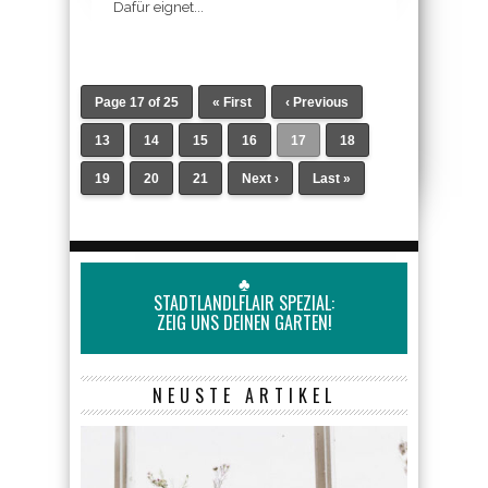
Dafür eignet...
Page 17 of 25
« First
‹ Previous
13
14
15
16
17
18
19
20
21
Next ›
Last »
♣
STADTLANDLFLAIR SPEZIAL:
ZEIG UNS DEINEN GARTEN!
NEUSTE ARTIKEL