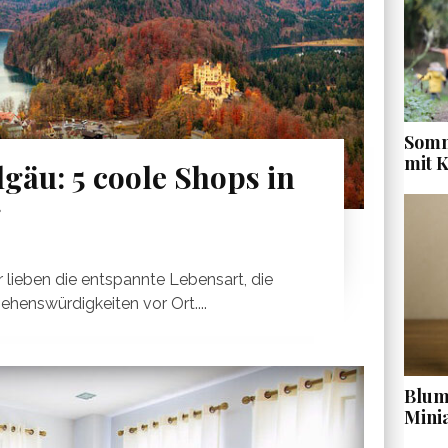
Somm
mit 
gäu: 5 coole Shops in
g
r lieben die entspannte Lebensart, die
ehenswürdigkeiten vor Ort....
Blume
Mini