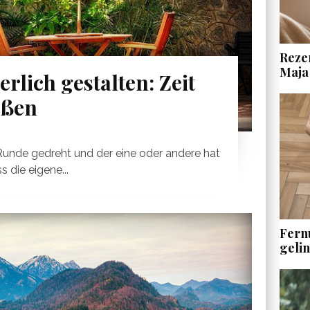
Rezen
Maja
lich gestalten: Zeit
eßen
Runde gedreht und der eine oder andere hat
s die eigene...
Fern
geli